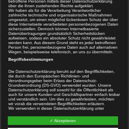
betroffene Personen mittels dieser Datenschutzerklärung
über die ihnen zustehenden Rechte aufgeklärt.
nach etwa 10 -15 Minuten sind die Speisen für Sie mitnahmefertig zu
Wir haben als für die Verarbeitung Verantwortlicher
bereitet.
zahlreiche technische und organisatorische Maßnahmen
umgesetzt, um einen möglichst lückenlosen Schutz der über
diese Internetseite verarbeiteten personenbezogenen Daten
Wir freuen uns auf Ihren Besuch !
sicherzustellen. Dennoch können Internetbasierte
Datenübertragungen grundsätzlich Sicherheitslücken
aufweisen, sodass ein absoluter Schutz nicht gewährleistet
Wir bitten um Verständnis
werden kann. Aus diesem Grund steht es jeder betroffenen
Person frei, personenbezogene Daten auch auf alternativen
Kürzlich mussten wir auch unsere Preise geringfügig korrigieren. Das
Wegen, beispielsweise telefonisch, an uns zu übermitteln.
ist uns wirklich nicht leicht gefallen. Die Einkaufspreise
Begriffsbestimmungen
insbesondere für frisches Gemüse sind wirklich teurer geworden. Sie
Die Datenschutzerklärung beruht auf den Begrifflichkeiten,
merken das sicher auch persönlich bei Ihrem Einkauf im Supermarkt.
die durch den Europäischen Richtlinien- und
Verordnungsgeber beim Erlass der Datenschutz-
Vielen Dank.
Grundverordnung (DS-GVO) verwendet wurden. Unsere
Datenschutzerklärung soll sowohl für die Öffentlichkeit als
auch für unsere Kunden und Geschäftspartner einfach lesbar
und verständlich sein. Um dies zu gewährleisten, möchten
wir vorab die verwendeten Begrifflichkeiten erläutern.
Wir verwenden in dieser Datenschutzerklärung unter
anderem die folgenden Begriffe:
UNSERE ÖFFNUNGSZEITEN
✓ Akzeptieren