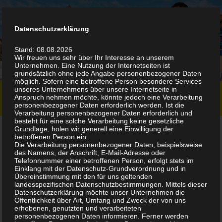
Datenschutzerklärung
Stand: 08.08.2026
Wir freuen uns sehr über Ihr Interesse an unserem
Unternehmen. Eine Nutzung der Internetseiten ist
grundsätzlich ohne jede Angabe personenbezogener Daten
möglich. Sofern eine betroffene Person besondere Services
unseres Unternehmens über unsere Internetseite in
Anspruch nehmen möchte, könnte jedoch eine Verarbeitung
Zum Inhalt springen
personenbezogener Daten erforderlich werden. Ist die
Verarbeitung personenbezogener Daten erforderlich und
besteht für eine solche Verarbeitung keine gesetzliche
Grundlage, holen wir generell eine Einwilligung der
betroffenen Person ein.
Die Verarbeitung personenbezogener Daten, beispielsweise
des Namens, der Anschrift, E-Mail-Adresse oder
Telefonnummer einer betroffenen Person, erfolgt stets im
Einklang mit der Datenschutz-Grundverordnung und in
Übereinstimmung mit den für uns geltenden
landesspezifischen Datenschutzbestimmungen. Mittels dieser
Datenschutzerklärung möchte unser Unternehmen die
Öffentlichkeit über Art, Umfang und Zweck der von uns
erhobenen, genutzten und verarbeiteten
personenbezogenen Daten informieren. Ferner werden
Gerne nehmen wir Ihre Bestellung auch telefonisch entgegen und